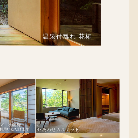
温泉付離れ
花椿
れ 臥龍梅
し
4
×あわせカルテット
利用いただけます