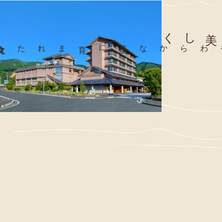
美しく
食文化
泉文化
や