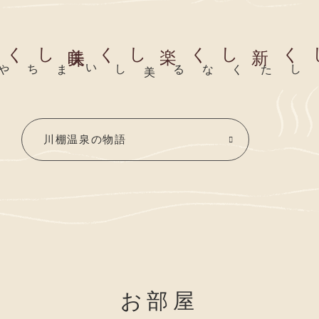
楽しく
美
味
しく
新しく
わらかな風土に育まれた
いつまでも暮らしたくなる美しいまち
川棚温泉の物語
お部屋