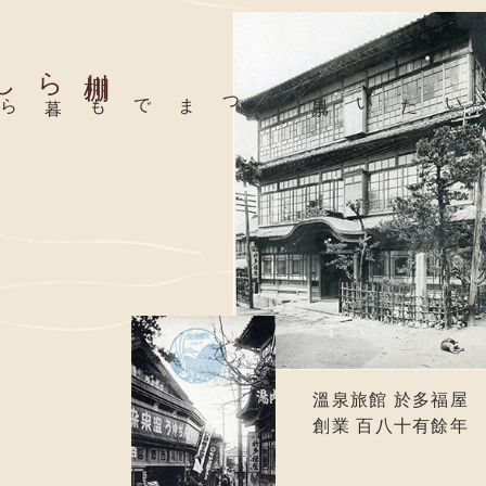
川
棚
らしく
ずっと眺めていたい風景
溫泉旅館 於多福屋
創業 百八十有餘年