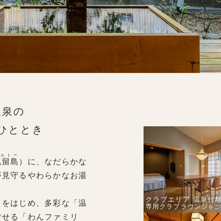
温泉の
ひととき
コルトー
孤留島
）に、なだらかな
が見守るやわらかなお湯
クラブエリア
温泉付離
」をはじめ、多彩な「温
専用クラブラウンジ
を
ご
ごせる「わんファミリ